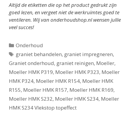
Altijd de etiketten die op het product gedrukt zijn
goed lezen, en vergeet niet de werkruimtes goed te
ventileren. Wij van onderhoudshop.nl wensen jullie
veel succes!
Categorieën
Onderhoud
Tags
graniet behandelen
,
graniet impregneren
,
Graniet onderhoud
,
graniet reinigen
,
Moeller
,
Moeller HMK P319
,
Moeller HMK P323
,
Moeller
HMK P324
,
Moeller HMK R154
,
Moeller HMK
R155
,
Moeller HMK R157
,
Moeller HMK R169
,
Moeller HMK S232
,
Moeller HMK S234
,
Moeller
HMK S234 Vlekstop topeffect