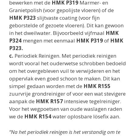
bewerken met de
HMK P319
Marmer- en
Granietpolish (voor gepolijste vloeren) of de
HMK P323
slijtvaste coating (voor fijn
geborstelde of gezoete vloeren). Dit kan gewoon
in het dweilwater. Bijvoorbeeld vijfmaal
HMK
P324
mengen met eenmaal
HMK P319
of
HMK
P323.
c.
Periodiek Reinigen. Met periodiek reinigen
wordt vooral het ouderwetse schrobben bedoeld
om het overgebleven vuil te verwijderen en het
oppervlak even goed schoon te maken. Dit kan
simpel gedaan worden met de
HMK R155
zuurvrije grondreiniger of voor een wat stevigere
aanpak de
HMK R157
intensieve tegelreiniger.
Voor het wegpoetsen van oude waslagen raden
we de
HMK R154
water oplosbare lösefix aan.
“Na het periodiek reinigen is het verstandig om te