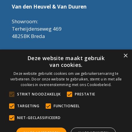
Van den Heuvel & Van Duuren
Showroom:
Terheijdenseweg 469
4825BK Breda
Let op! Onderhoudsproducten zijn nu af te
×
Deze website maakt gebruik
halen in de showroom. Er kan alleen met
van cookies.
contant geld betaald worden, dus geen pin.
Deze website gebruikt cookies om uw gebruikerservaring te
verbeteren. Door onze website te gebruiken, stemt u in met alle
Tel: 076-3030554
cookies in overeenstemming met ons Cookiebeleid.
Email: info@onderhoudshop.nl
STRIKT NOODZAKELIJK
PRESTATIE
KVK: 59667419
Algemene Voorwaarden
TARGETING
FUNCTIONEEL
Copyright © 2019 Onderhoud Shop
NIET-GECLASSIFICEERD