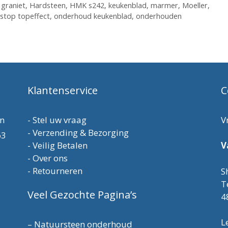
,
graniet
,
Hardsteen
,
HMK s242
,
keukenblad
,
marmer
,
Moeller
,
stop topeffect
,
onderhoud keukenblad
,
onderhouden
Klantenservice
C
en
-
Stel uw vraag
V
-
Verzending & Bezorging
63
-
Veilig Betalen
V
-
Over ons
-
Retourneren
S
T
Veel Gezochte Pagina’s
4
L
–
Natuursteen onderhoud