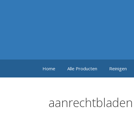
Ga
naar
de
inhoud
Home
Alle Producten
Reinigen
aanrechtbladen