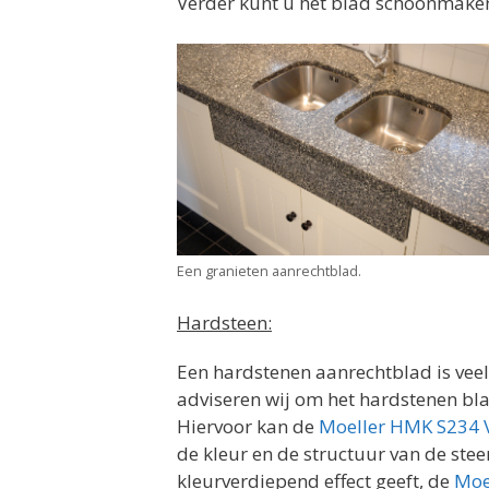
Verder kunt u het blad schoonmake
Een granieten aanrechtblad.
Hardsteen:
Een hardstenen aanrechtblad is veel
adviseren wij om het hardstenen bl
Hiervoor kan de
Moeller HMK S234 V
de kleur en de structuur van de ste
kleurverdiepend effect geeft, de
Moe