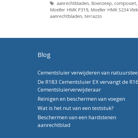
Tags
aanrechtbladen
,
Boenzeep
,
composiet
Moeller HMK P319
,
Moeller HMK S234 Vlek
aanrechtbladen
,
terrazzo
Blog
Cementsluier verwijderen van natuurste
De R183 Cementsluier EX vervangt de R1
Cementsluierverwijderaar
Reinigen en beschermen van voegen
Wat is het nut van een teststuk?
Beschermen van een hardstenen
aanrechtblad