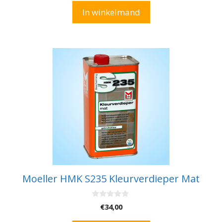
n
In winkelmand
5
Moeller HMK S235 Kleurverdieper Mat
0
€
34,00
v
a