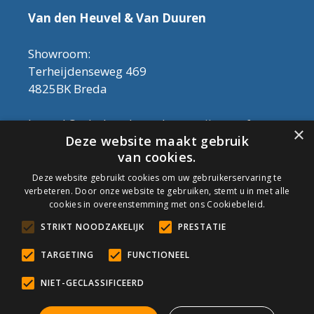
Van den Heuvel & Van Duuren
Showroom:
Terheijdenseweg 469
4825BK Breda
Let op! Onderhoudsproducten zijn nu af te
×
Deze website maakt gebruik
halen in de showroom. Er kan alleen met
van cookies.
contant geld betaald worden, dus geen pin.
Deze website gebruikt cookies om uw gebruikerservaring te
verbeteren. Door onze website te gebruiken, stemt u in met alle
Tel: 076-3030554
cookies in overeenstemming met ons Cookiebeleid.
Email: info@onderhoudshop.nl
STRIKT NOODZAKELIJK
PRESTATIE
KVK: 59667419
Algemene Voorwaarden
TARGETING
FUNCTIONEEL
Copyright © 2019 Onderhoud Shop
NIET-GECLASSIFICEERD