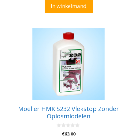
n
In winkelmand
5
Moeller HMK S232 Vlekstop Zonder
Oplosmiddelen
0
€
63,00
v