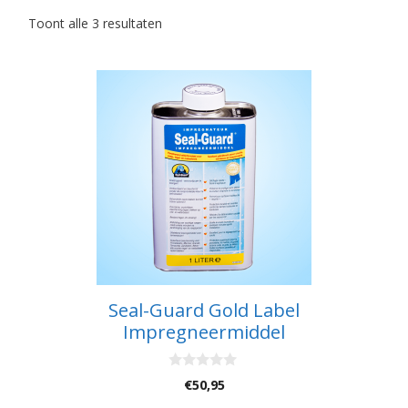
Toont alle 3 resultaten
Seal-Guard Gold Label
Impregneermiddel
0
€
50,95
v
a