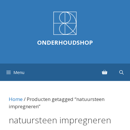
Ga
naar
de
inhoud
ONDERHOUDSHOP
Menu
Home
/ Producten getagged “natuursteen
impregneren”
natuursteen impregneren