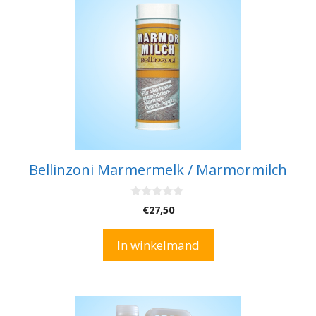
Bellinzoni Marmermelk / Marmormilch
0
€
27,50
v
a
n
In winkelmand
5