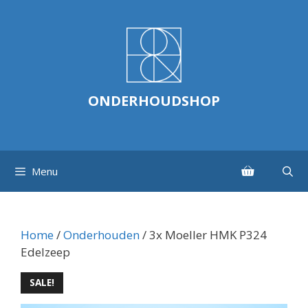
Ga
naar
de
inhoud
ONDERHOUDSHOP
Menu
Home
/
Onderhouden
/ 3x Moeller HMK P324
Edelzeep
SALE!