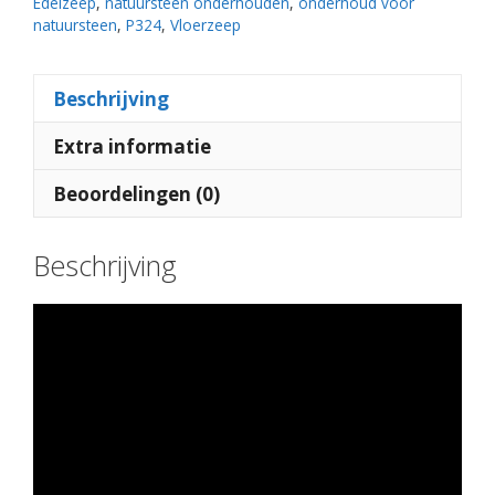
Edelzeep
,
natuursteen onderhouden
,
onderhoud voor
natuursteen
,
P324
,
Vloerzeep
Beschrijving
Extra informatie
Beoordelingen (0)
Beschrijving