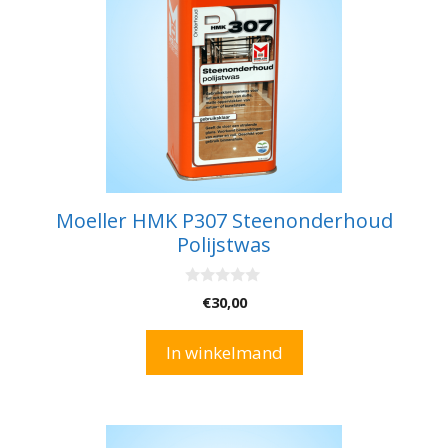
Moeller HMK P307 Steenonderhoud
Polijstwas
0
€
30,00
v
a
n
In winkelmand
5