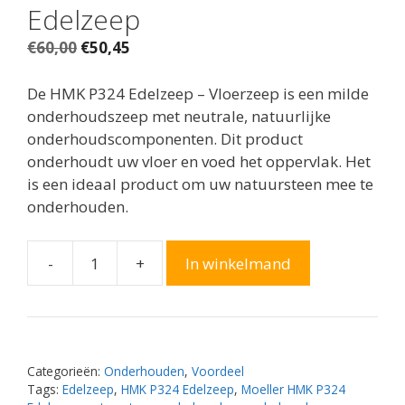
Edelzeep
Oorspronkelijke
Huidige
€
60,00
€
50,45
prijs
prijs
was:
is:
De HMK P324 Edelzeep – Vloerzeep is een milde
€60,00.
€50,45.
onderhoudszeep met neutrale, natuurlijke
onderhoudscomponenten. Dit product
onderhoudt uw vloer en voed het oppervlak. Het
is een ideaal product om uw natuursteen mee te
onderhouden.
-
+
In winkelmand
3x
Moeller
HMK
P324
Edelzeep
Categorieën:
Onderhouden
,
Voordeel
aantal
Tags:
Edelzeep
,
HMK P324 Edelzeep
,
Moeller HMK P324