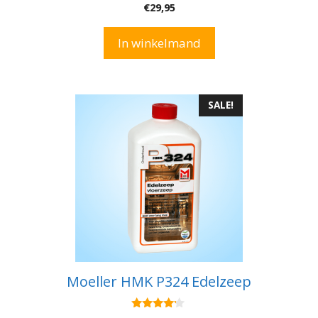
4.00
€
29,95
van 5
In winkelmand
SALE!
Moeller HMK P324 Edelzeep
4.00