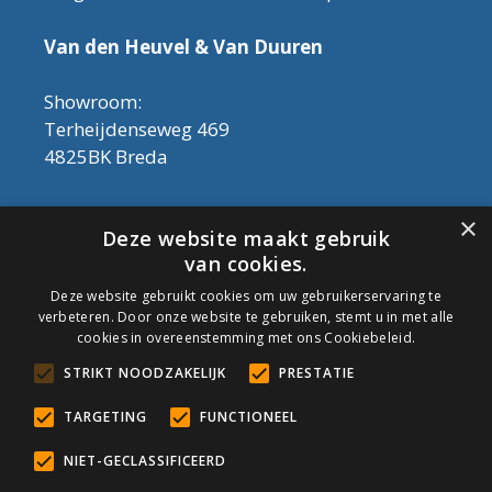
Van den Heuvel & Van Duuren
Showroom:
Terheijdenseweg 469
4825BK Breda
Let op! Onderhoudsproducten zijn nu af te
×
Deze website maakt gebruik
halen in de showroom. Er kan alleen met
van cookies.
contant geld betaald worden, dus geen pin.
Deze website gebruikt cookies om uw gebruikerservaring te
verbeteren. Door onze website te gebruiken, stemt u in met alle
Tel: 076-3030554
cookies in overeenstemming met ons Cookiebeleid.
Email: info@onderhoudshop.nl
STRIKT NOODZAKELIJK
PRESTATIE
KVK: 59667419
Algemene Voorwaarden
TARGETING
FUNCTIONEEL
Copyright © 2019 Onderhoud Shop
NIET-GECLASSIFICEERD