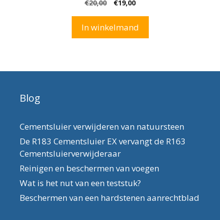
Oorspronkelijke
Huidige
€
20,00
€
19,00
van 5
prijs
prijs
was:
is:
In winkelmand
€20,00.
€19,00.
Blog
Cementsluier verwijderen van natuursteen
De R183 Cementsluier EX vervangt de R163
Cementsluierverwijderaar
Reinigen en beschermen van voegen
Wat is het nut van een teststuk?
Beschermen van een hardstenen aanrechtblad