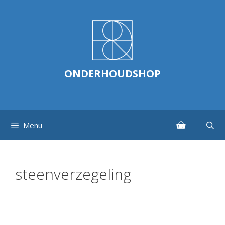
Ga
naar
de
inhoud
ONDERHOUDSHOP
Menu
steenverzegeling