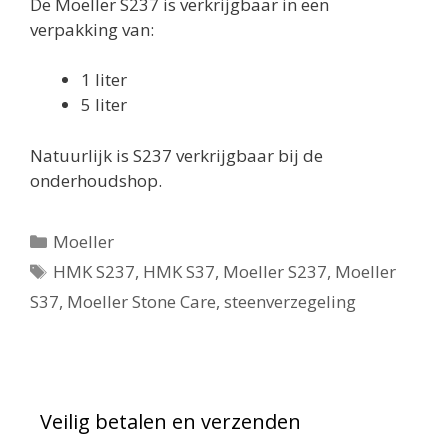
De Moeller S237 is verkrijgbaar in een
verpakking van:
1 liter
5 liter
Natuurlijk is S237 verkrijgbaar bij de
onderhoudshop.
Categorieën
Moeller
Tags
HMK S237
,
HMK S37
,
Moeller S237
,
Moeller
S37
,
Moeller Stone Care
,
steenverzegeling
Veilig betalen en verzenden