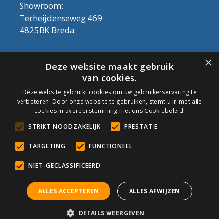
Showroom:
Terheijdenseweg 469
4825BK Breda
Let op! Onderhoudsproducten zijn nu af te
×
Deze website maakt gebruik
halen in de showroom. Er kan alleen met
van cookies.
contant geld betaald worden, dus geen pin.
Deze website gebruikt cookies om uw gebruikerservaring te
verbeteren. Door onze website te gebruiken, stemt u in met alle
Tel: 076-3030554
cookies in overeenstemming met ons Cookiebeleid.
Email: info@onderhoudshop.nl
STRIKT NOODZAKELIJK
PRESTATIE
KVK: 59667419
Algemene Voorwaarden
TARGETING
FUNCTIONEEL
Copyright © 2019 Onderhoud Shop
NIET-GECLASSIFICEERD
ALLES ACCEPTEREN
ALLES AFWIJZEN
© Onderhoudshop.nl - Onderdeel van: Van den Heuvel & Van
DETAILS WEERGEVEN
Duuren