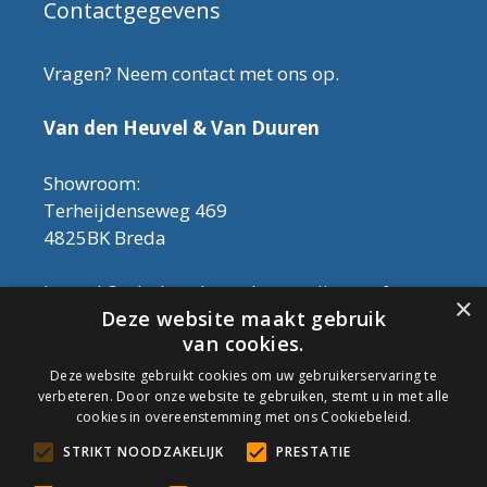
Contactgegevens
Vragen? Neem contact met ons op.
Van den Heuvel & Van Duuren
Showroom:
Terheijdenseweg 469
4825BK Breda
Let op! Onderhoudsproducten zijn nu af te
×
Deze website maakt gebruik
halen in de showroom. Er kan alleen met
van cookies.
contant geld betaald worden, dus geen pin.
Deze website gebruikt cookies om uw gebruikerservaring te
verbeteren. Door onze website te gebruiken, stemt u in met alle
Tel: 076-3030554
cookies in overeenstemming met ons Cookiebeleid.
Email: info@onderhoudshop.nl
STRIKT NOODZAKELIJK
PRESTATIE
KVK: 59667419
Algemene Voorwaarden