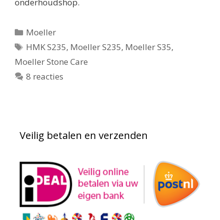
onderhoudshop.
Categorieën
Moeller
Tags
HMK S235
,
Moeller S235
,
Moeller S35
,
Moeller Stone Care
8 reacties
Veilig betalen en verzenden