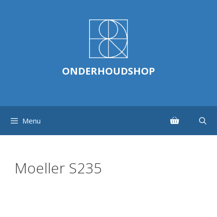
Ga
naar
de
inhoud
ONDERHOUDSHOP
Menu
Moeller S235