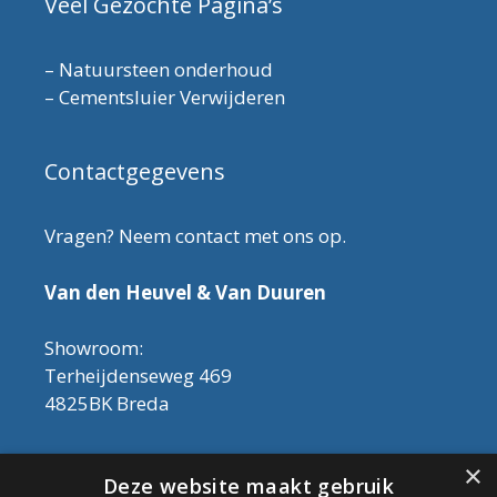
Veel Gezochte Pagina’s
–
Natuursteen onderhoud
–
Cementsluier Verwijderen
Contactgegevens
Vragen? Neem contact met ons op.
Van den Heuvel & Van Duuren
Showroom:
Terheijdenseweg 469
4825BK Breda
Let op! Onderhoudsproducten zijn nu af te
×
Deze website maakt gebruik
halen in de showroom. Er kan alleen met