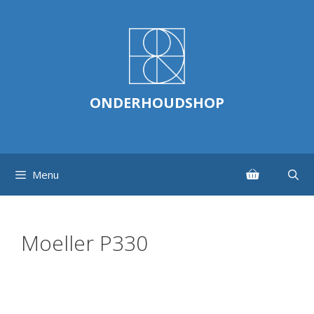
Ga
naar
de
inhoud
ONDERHOUDSHOP
Menu
Moeller P330