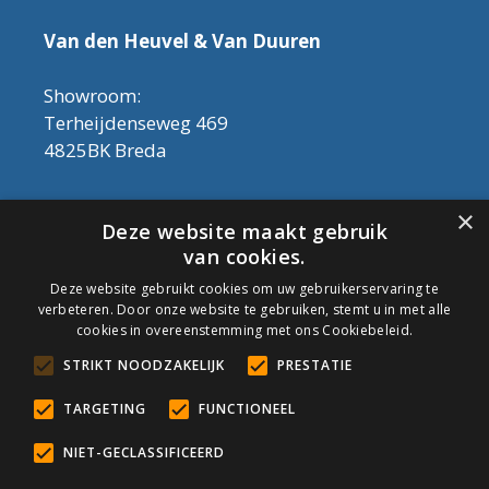
Van den Heuvel & Van Duuren
Showroom:
Terheijdenseweg 469
4825BK Breda
Let op! Onderhoudsproducten zijn nu af te
×
Deze website maakt gebruik
halen in de showroom. Er kan alleen met
van cookies.
contant geld betaald worden, dus geen pin.
Deze website gebruikt cookies om uw gebruikerservaring te
verbeteren. Door onze website te gebruiken, stemt u in met alle
Tel: 076-3030554
cookies in overeenstemming met ons Cookiebeleid.
Email: info@onderhoudshop.nl
STRIKT NOODZAKELIJK
PRESTATIE
KVK: 59667419
Algemene Voorwaarden
TARGETING
FUNCTIONEEL
Copyright © 2019 Onderhoud Shop
NIET-GECLASSIFICEERD