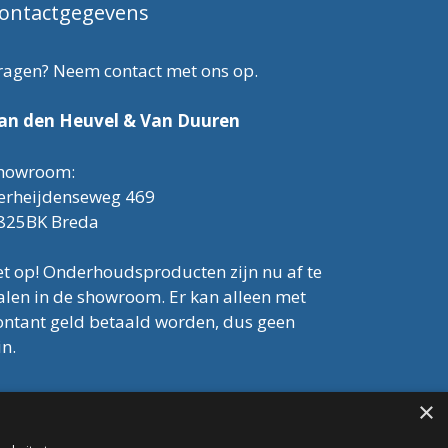
ontactgegevens
ragen? Neem contact met ons op.
an den Heuvel & Van Duuren
howroom:
erheijdenseweg 469
825BK Breda
et op! Onderhoudsproducten zijn nu af te
alen in de showroom. Er kan alleen met
ontant geld betaald worden, dus geen
in.
el: 076-3030554
×
mail: info@onderhoudshop.nl
VK: 59667419