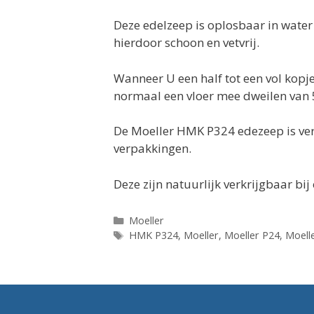
Deze edelzeep is oplosbaar in water
hierdoor schoon en vetvrij.
Wanneer U een half tot een vol kop
normaal een vloer mee dweilen van 
De Moeller HMK P324 edezeep is verkri
verpakkingen.
Deze zijn natuurlijk verkrijgbaar b
Categorieën
Moeller
Tags
HMK P324
,
Moeller
,
Moeller P24
,
Moell