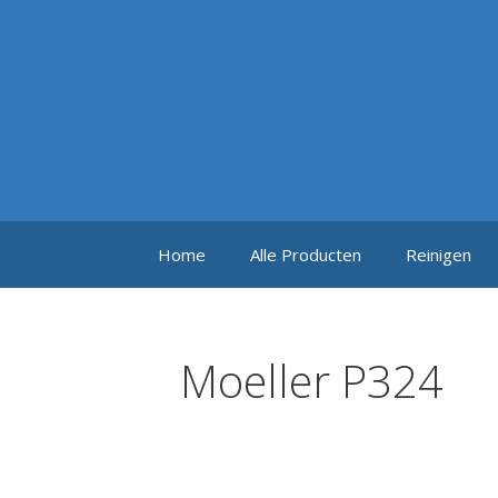
Ga
naar
de
inhoud
Home
Alle Producten
Reinigen
Moeller P324