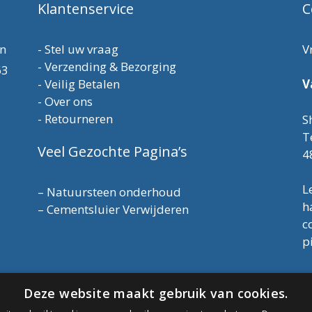
Klantenservice
C
en
-
Stel uw vraag
V
-
Verzending & Bezorging
63
-
Veilig Betalen
V
-
Over ons
-
Retourneren
S
T
Veel Gezochte Pagina’s
4
L
–
Natuursteen onderhoud
h
–
Cementsluier Verwijderen
c
p
T
Deze website maakt gebruik van cookies.
E
K