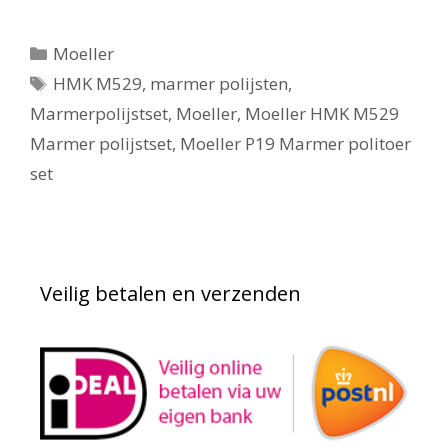
Categorieën
Moeller
Tags
HMK M529
,
marmer polijsten
,
Marmerpolijstset
,
Moeller
,
Moeller HMK M529
Marmer polijstset
,
Moeller P19 Marmer politoer
set
Veilig betalen en verzenden