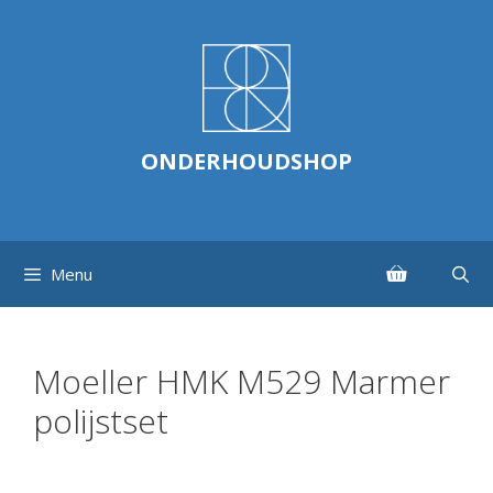
Ga
naar
de
inhoud
ONDERHOUDSHOP
Menu
Moeller HMK M529 Marmer
polijstset