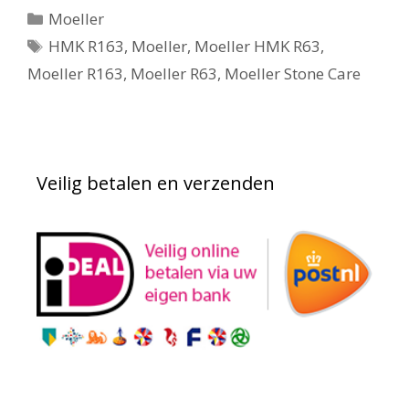
Categorieën
Moeller
Tags
HMK R163
,
Moeller
,
Moeller HMK R63
,
Moeller R163
,
Moeller R63
,
Moeller Stone Care
Veilig betalen en verzenden