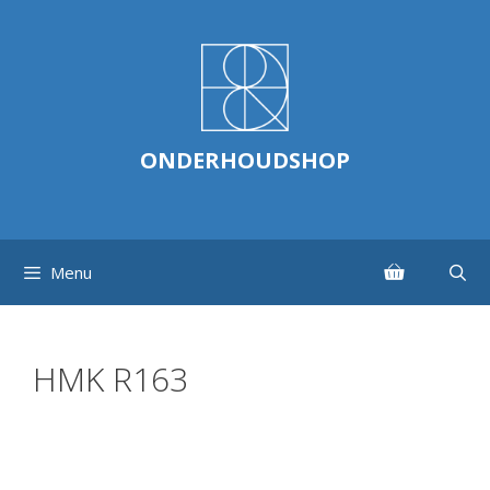
Ga
naar
de
inhoud
ONDERHOUDSHOP
Menu
HMK R163