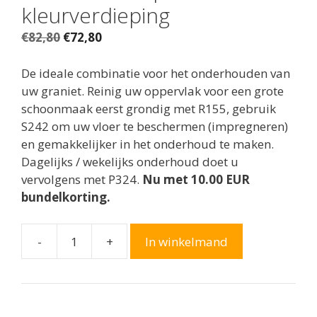
kleurverdieping
Oorspronkelijke
Huidige
€
82,80
€
72,80
prijs
prijs
was:
is:
De ideale combinatie voor het onderhouden van
€82,80.
€72,80.
uw graniet. Reinig uw oppervlak voor een grote
schoonmaak eerst grondig met R155, gebruik
S242 om uw vloer te beschermen (impregneren)
en gemakkelijker in het onderhoud te maken.
Dagelijks / wekelijks onderhoud doet u
vervolgens met P324.
Nu met 10.00 EUR
bundelkorting.
-
+
In winkelmand
Graniet
totaalpakket
met
kleurverdieping