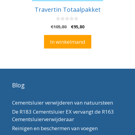
Travertin Totaalpakket
0
Oorspronkelijke
Huidige
€
105,80
€
95,80
v
prijs
prijs
a
n
was:
is:
In winkelmand
5
€105,80.
€95,80.
Blog
Cementsluier verwijderen van natuursteen
De R183 Cementsluier EX vervangt de R163
Cementsluierverwijderaar
Reinigen en beschermen van voegen