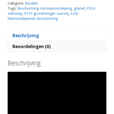
aantal
Categorie:
Bundels
Tags:
Bescherming met kleurverdieping
,
graniet
,
P324
edelzeep
,
R155 grondreiniger zuurvrij
,
S242
Kleurverdiepende bescherming
Beschrijving
Beoordelingen (0)
Beschrijving