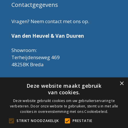
Contactgegevens
Vragen? Neem contact met ons op.
Van den Heuvel & Van Duuren
Showroom:
Terheijdenseweg 469
4825BK Breda
Let op! Onderhoudsproducten zijn nu af te
×
Deze website maakt gebruik
halen in de showroom. Er kan alleen met
van cookies.
contant geld betaald worden, dus geen pin.
Deze website gebruikt cookies om uw gebruikerservaring te
verbeteren. Door onze website te gebruiken, stemt u in met alle
Tel: 076-3030554
cookies in overeenstemming met ons Cookiebeleid.
Email: info@onderhoudshop.nl
STRIKT NOODZAKELIJK
PRESTATIE
KVK: 59667419