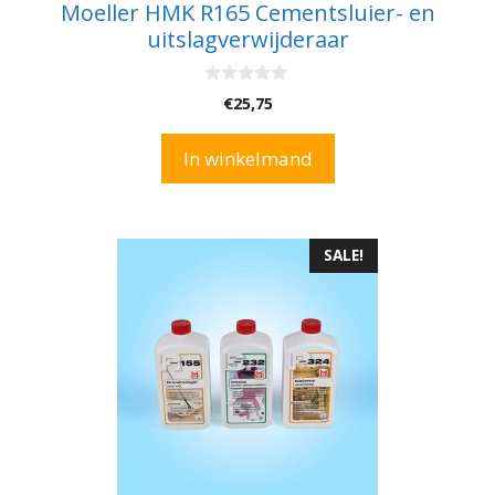
Moeller HMK R165 Cementsluier- en
uitslagverwijderaar
0
€
25,75
v
a
n
In winkelmand
5
SALE!