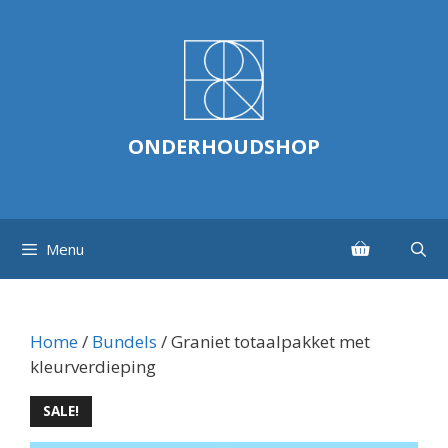
Ga
naar
de
inhoud
ONDERHOUDSHOP
Menu
Home
/
Bundels
/ Graniet totaalpakket met
kleurverdieping
SALE!