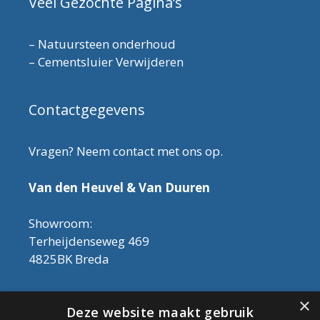
Veel Gezochte Pagina’s
–
Natuursteen onderhoud
–
Cementsluier Verwijderen
Contactgegevens
Vragen? Neem contact met ons op.
Van den Heuvel & Van Duuren
Showroom:
Terheijdenseweg 469
4825BK Breda
Let op! Onderhoudsproducten zijn nu af te
×
Deze website maakt gebruik
halen in de showroom. Er kan alleen met