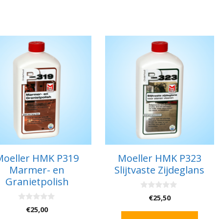
Moeller HMK P319
Moeller HMK P323
Marmer- en
Slijtvaste Zijdeglans
Granietpolish
0
€
25,50
v
0
€
25,00
a
v
n