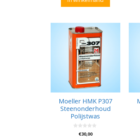
€60,00.
€55,00.
Moeller HMK P307
Steenonderhoud
Polijstwas
0
€
30,00
v