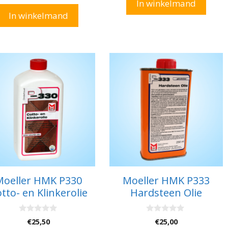
a
In winkelmand
5
n
In winkelmand
5
Moeller HMK P330
Moeller HMK P333
tto- en Klinkerolie
Hardsteen Olie
0
0
€
25,50
€
25,00
v
v