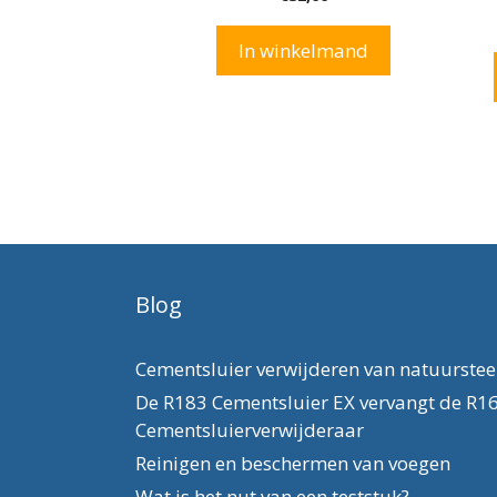
v
a
n
In winkelmand
5
Blog
Cementsluier verwijderen van natuurste
De R183 Cementsluier EX vervangt de R1
Cementsluierverwijderaar
Reinigen en beschermen van voegen
Wat is het nut van een teststuk?