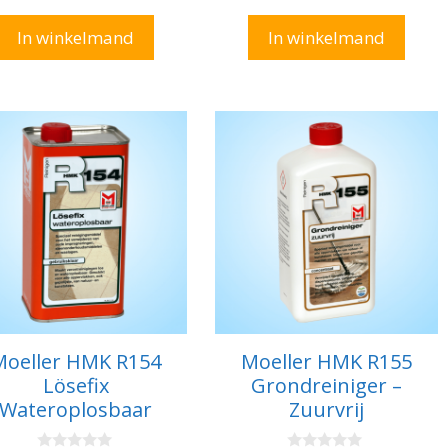
a
a
n
n
In winkelmand
In winkelmand
5
5
Moeller HMK R154
Moeller HMK R155
Lösefix
Grondreiniger –
Wateroplosbaar
Zuurvrij