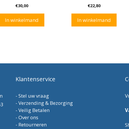
0
0
€
30,00
€
22,80
v
v
a
a
n
n
In winkelmand
In winkelmand
5
5
Klantenservice
C
en
-
Stel uw vraag
V
-
Verzending & Bezorging
63
-
Veilig Betalen
V
-
Over ons
-
Retourneren
S