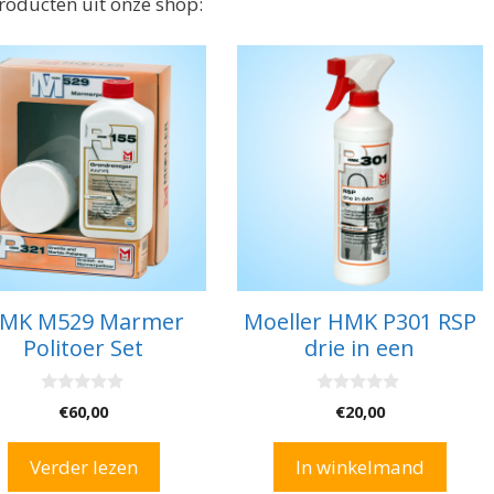
producten uit onze shop:
MK M529 Marmer
Moeller HMK P301 RSP
Politoer Set
drie in een
0
0
€
60,00
€
20,00
v
v
a
a
n
n
Verder lezen
In winkelmand
5
5