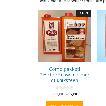
Bekijk hier alle Moeller Stone Care 
SALE!
Combipakket!
H
Bescherm uw marmer
of kalksteen
0
Oorspronkelijke
Huidige
€
60,00
€
55,00
v
prijs
prijs
a
n
was:
is:
In winkelmand
5