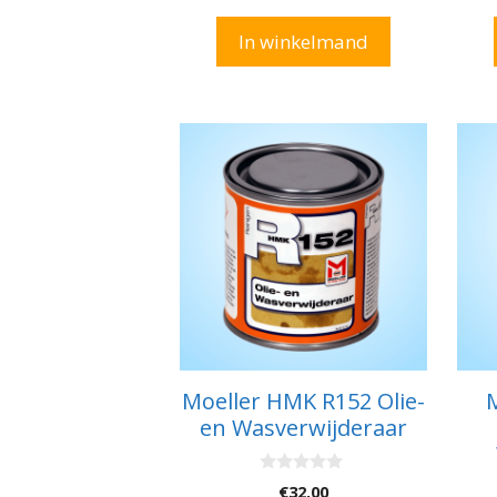
prijs
prijs
was:
is:
In winkelmand
€20,00.
€19,00.
Moeller HMK R152 Olie-
en Wasverwijderaar
0
€
32,00