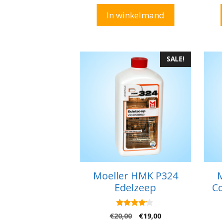
a
n
In winkelmand
5
SALE!
Moeller HMK P324
Edelzeep
Co
4.00
Oorspronkelijke
Huidige
€
20,00
€
19,00
van 5