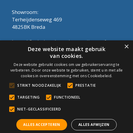
Showroom:
Terheijdenseweg 469
4825BK Breda
Let op! Onderhoudsproducten zijn nu af te
×
Deze website maakt gebruik
halen in de showroom. Er kan alleen met
van cookies.
contant geld betaald worden, dus geen pin.
Deze website gebruikt cookies om uw gebruikerservaring te
verbeteren. Door onze website te gebruiken, stemt u in met alle
Tel: 076-3030554
cookies in overeenstemming met ons Cookiebeleid.
Email: info@onderhoudshop.nl
STRIKT NOODZAKELIJK
PRESTATIE
KVK: 59667419
Algemene Voorwaarden
TARGETING
FUNCTIONEEL
Copyright © 2019 Onderhoud Shop
NIET-GECLASSIFICEERD
ALLES ACCEPTEREN
ALLES AFWIJZEN
© Onderhoudshop.nl - Onderdeel van: Van den Heuvel & Van