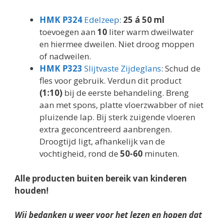
HMK P324
Edelzeep
:
25 á 50 ml
toevoegen aan
10
liter warm dweilwater
en hiermee dweilen. Niet droog moppen
of nadweilen.
HMK P323
Slijtvaste Zijdeglans
: Schud de
fles voor gebruik. Verdun dit product
(1:10)
bij de eerste behandeling. Breng
aan met spons, platte vloerzwabber of niet
pluizende lap. Bij sterk zuigende vloeren
extra geconcentreerd aanbrengen.
Droogtijd ligt, afhankelijk van de
vochtigheid, rond de
50-60
minuten.
Alle producten buiten bereik van kinderen
houden!
Wij bedanken u weer voor het lezen en hopen dat