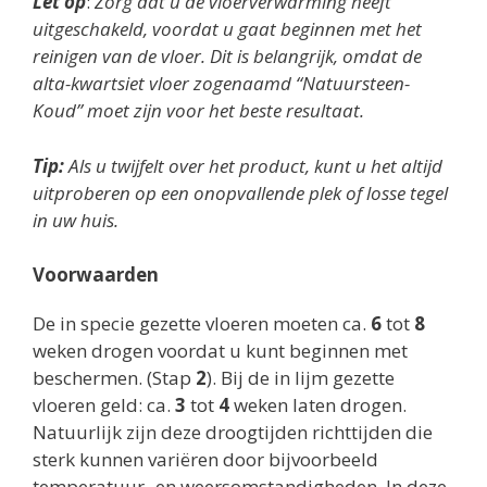
Let op
:
Zorg dat u de vloerverwarming heeft
uitgeschakeld, voordat u gaat beginnen met het
reinigen van de vloer. Dit is belangrijk, omdat de
alta-kwartsiet vloer zogenaamd “Natuursteen-
Koud” moet zijn voor het beste resultaat.
Tip:
Als u twijfelt over het product, kunt u het altijd
uitproberen op een onopvallende plek of losse tegel
in uw huis.
Voorwaarden
De in specie gezette vloeren moeten ca.
6
tot
8
weken drogen voordat u kunt beginnen met
beschermen. (Stap
2
). Bij de in lijm gezette
vloeren geld: ca.
3
tot
4
weken laten drogen.
Natuurlijk zijn deze droogtijden richttijden die
sterk kunnen variëren door bijvoorbeeld
temperatuur- en weersomstandigheden. In deze