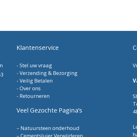
Klantenservice
C
en
-
Stel uw vraag
V
-
Verzending & Bezorging
63
-
Veilig Betalen
V
-
Over ons
-
Retourneren
S
T
Veel Gezochte Pagina’s
4
L
–
Natuursteen onderhoud
h
–
Cementsluier Verwijderen