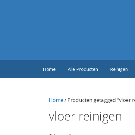
Ga
naar
de
inhoud
Home
Alle Producten
Reinigen
Home
/ Producten getagged “vloer r
vloer reinigen