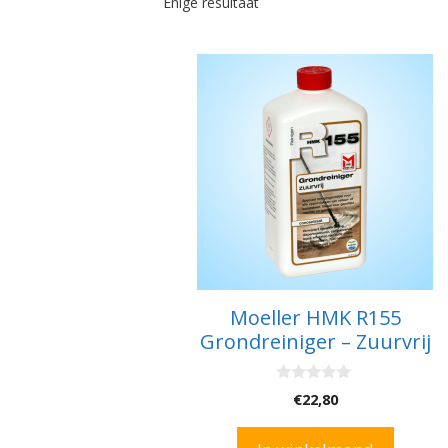
Enige resultaat
Moeller HMK R155
Grondreiniger – Zuurvrij
0
€
22,80
v
a
n