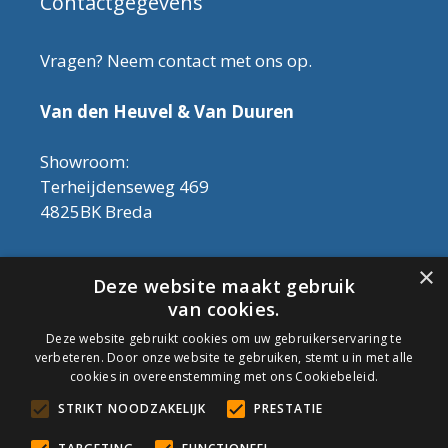
Contactgegevens
Vragen? Neem contact met ons op.
Van den Heuvel & Van Duuren
Showroom:
Terheijdenseweg 469
4825BK Breda
Let op! Onderhoudsproducten zijn nu af te
×
Deze website maakt gebruik
halen in de showroom. Er kan alleen met
van cookies.
contant geld betaald worden, dus geen pin.
Deze website gebruikt cookies om uw gebruikerservaring te
verbeteren. Door onze website te gebruiken, stemt u in met alle
Tel: 076-3030554
cookies in overeenstemming met ons Cookiebeleid.
Email: info@onderhoudshop.nl
STRIKT NOODZAKELIJK
PRESTATIE
KVK: 59667419
Algemene Voorwaarden