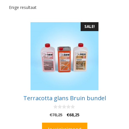
Enige resultaat
SALE!
Terracotta glans Bruin bundel
0
Oorspronkelijke
Huidige
€
78,25
€
68,25
v
prijs
prijs
a
n
was:
is:
5