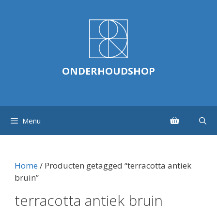
Ga
naar
de
inhoud
ONDERHOUDSHOP
Menu
Home
/ Producten getagged “terracotta antiek
bruin”
terracotta antiek bruin