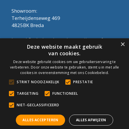
Showroom:
Terheijdenseweg 469
4825BK Breda
Let op! Onderhoudsproducten zijn nu af te
×
Deze website maakt gebruik
halen in de showroom. Er kan alleen met
van cookies.
contant geld betaald worden, dus geen pin.
Deze website gebruikt cookies om uw gebruikerservaring te
verbeteren. Door onze website te gebruiken, stemt u in met alle
Tel: 076-3030554
cookies in overeenstemming met ons Cookiebeleid.
Email: info@onderhoudshop.nl
STRIKT NOODZAKELIJK
PRESTATIE
KVK: 59667419
Algemene Voorwaarden
TARGETING
FUNCTIONEEL
Copyright © 2019 Onderhoud Shop
NIET-GECLASSIFICEERD
ALLES ACCEPTEREN
ALLES AFWIJZEN
© Onderhoudshop.nl - Onderdeel van: Van den Heuvel & Van