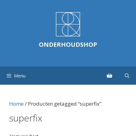
Ga
naar
de
inhoud
ONDERHOUDSHOP
Menu
Home
/ Producten getagged “superfix”
superfix