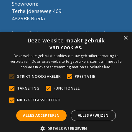
Showroom:
Terheijdenseweg 469
4825BK Breda
Let op! Onderhoudsproducten zijn nu af te
×
Deze website maakt gebruik
halen in de showroom. Er kan alleen met
van cookies.
contant geld betaald worden, dus geen pin.
Deze website gebruikt cookies om uw gebruikerservaring te
verbeteren. Door onze website te gebruiken, stemt u in met alle
Tel: 076-3030554
cookies in overeenstemming met ons Cookiebeleid.
Email: info@onderhoudshop.nl
STRIKT NOODZAKELIJK
PRESTATIE
KVK: 59667419
Algemene Voorwaarden
TARGETING
FUNCTIONEEL
Copyright © 2019 Onderhoud Shop
NIET-GECLASSIFICEERD
ALLES ACCEPTEREN
ALLES AFWIJZEN
© Onderhoudshop.nl - Onderdeel van: Van den Heuvel & Van
DETAILS WEERGEVEN
Duuren