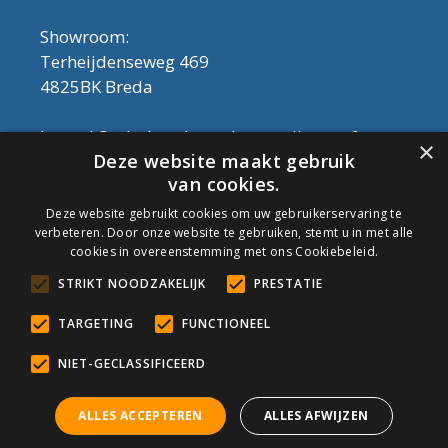
Showroom:
Terheijdenseweg 469
4825BK Breda
Let op! Onderhoudsproducten zijn nu af te
×
Deze website maakt gebruik
halen in de showroom. Er kan alleen met
van cookies.
contant geld betaald worden, dus geen pin.
Deze website gebruikt cookies om uw gebruikerservaring te
verbeteren. Door onze website te gebruiken, stemt u in met alle
Tel: 076-3030554
cookies in overeenstemming met ons Cookiebeleid.
Email: info@onderhoudshop.nl
STRIKT NOODZAKELIJK
PRESTATIE
KVK: 59667419
Algemene Voorwaarden
TARGETING
FUNCTIONEEL
Copyright © 2019 Onderhoud Shop
NIET-GECLASSIFICEERD
ALLES ACCEPTEREN
ALLES AFWIJZEN
© Onderhoudshop.nl - Onderdeel van: Van den Heuvel & Van