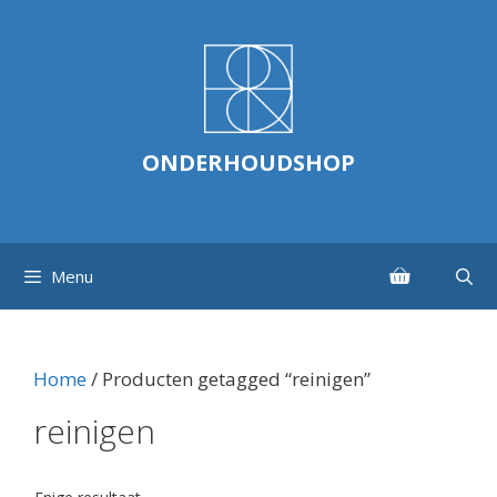
Ga
naar
de
inhoud
ONDERHOUDSHOP
Menu
Home
/ Producten getagged “reinigen”
reinigen