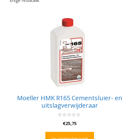
Enige resultaat
Moeller HMK R165 Cementsluier- en
uitslagverwijderaar
0
€
25,75
v
a
n
In winkelmand
5