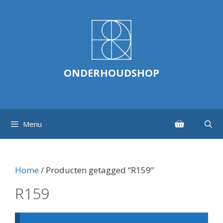
Ga
naar
de
inhoud
ONDERHOUDSHOP
Menu
Home
/ Producten getagged “R159”
R159