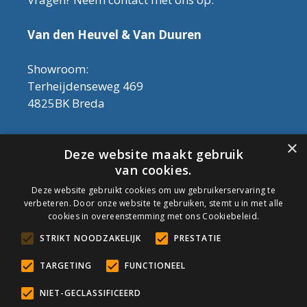
Van den Heuvel & Van Duuren
Showroom:
Terheijdenseweg 469
4825BK Breda
Let op! Onderhoudsproducten zijn nu af te
×
Deze website maakt gebruik
halen in de showroom. Er kan alleen met
van cookies.
contant geld betaald worden, dus geen pin.
Deze website gebruikt cookies om uw gebruikerservaring te
verbeteren. Door onze website te gebruiken, stemt u in met alle
Tel: 076-3030554
cookies in overeenstemming met ons Cookiebeleid.
Email: info@onderhoudshop.nl
STRIKT NOODZAKELIJK
PRESTATIE
KVK: 59667419
Algemene Voorwaarden
TARGETING
FUNCTIONEEL
Copyright © 2019 Onderhoud Shop
NIET-GECLASSIFICEERD