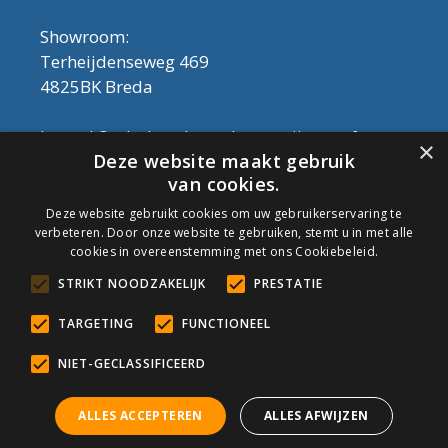
Showroom:
Terheijdenseweg 469
4825BK Breda
Let op! Onderhoudsproducten zijn nu af te
×
Deze website maakt gebruik
halen in de showroom. Er kan alleen met
van cookies.
contant geld betaald worden, dus geen pin.
Deze website gebruikt cookies om uw gebruikerservaring te
verbeteren. Door onze website te gebruiken, stemt u in met alle
Tel: 076-3030554
cookies in overeenstemming met ons Cookiebeleid.
Email: info@onderhoudshop.nl
STRIKT NOODZAKELIJK
PRESTATIE
KVK: 59667419
Algemene Voorwaarden
TARGETING
FUNCTIONEEL
Copyright © 2019 Onderhoud Shop
NIET-GECLASSIFICEERD
ALLES ACCEPTEREN
ALLES AFWIJZEN
© Onderhoudshop.nl - Onderdeel van: Van den Heuvel & Van