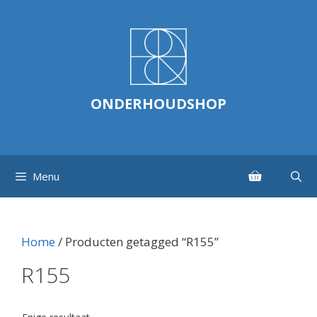
Ga
naar
de
inhoud
ONDERHOUDSHOP
Menu
Home
/ Producten getagged “R155”
R155