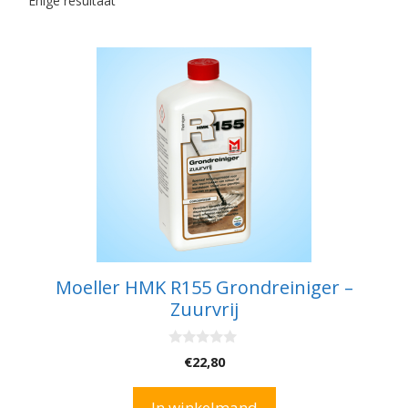
Enige resultaat
Moeller HMK R155 Grondreiniger –
Zuurvrij
0
€
22,80
v
a
n
In winkelmand
5