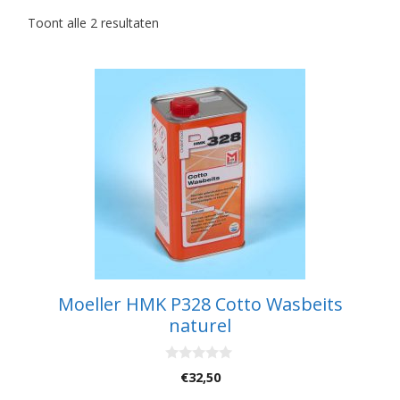
Toont alle 2 resultaten
Moeller HMK P328 Cotto Wasbeits
naturel
0
€
32,50
v
a