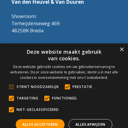
Van den Heuvel & Van Duuren
Showroom:
Terheijdenseweg 469
4825BK Breda
Let op! Onderhoudsproducten zijn nu af te
×
Deze website maakt gebruik
halen in de showroom. Er kan alleen met
van cookies.
contant geld betaald worden, dus geen pin.
Deze website gebruikt cookies om uw gebruikerservaring te
verbeteren. Door onze website te gebruiken, stemt u in met alle
Tel: 076-3030554
cookies in overeenstemming met ons Cookiebeleid.
Email: info@onderhoudshop.nl
STRIKT NOODZAKELIJK
PRESTATIE
KVK: 59667419
Algemene Voorwaarden
TARGETING
FUNCTIONEEL
Copyright © 2019 Onderhoud Shop
NIET-GECLASSIFICEERD
ALLES ACCEPTEREN
ALLES AFWIJZEN