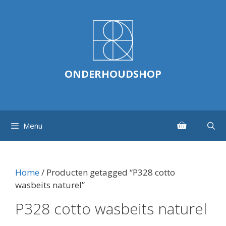
Ga
naar
de
inhoud
ONDERHOUDSHOP
Menu
Home
/ Producten getagged “P328 cotto
wasbeits naturel”
P328 cotto wasbeits naturel