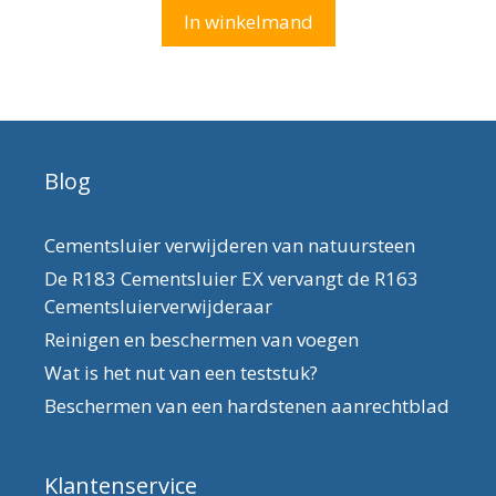
n
was:
is:
In winkelmand
5
€78,25.
€68,25.
Blog
Cementsluier verwijderen van natuursteen
De R183 Cementsluier EX vervangt de R163
Cementsluierverwijderaar
Reinigen en beschermen van voegen
Wat is het nut van een teststuk?
Beschermen van een hardstenen aanrechtblad
Klantenservice