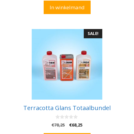
n
In winkelmand
5
SALE!
Terracotta Glans Totaalbundel
0
Oorspronkelijke
Huidige
€
78,25
€
68,25
v
prijs
prijs
a