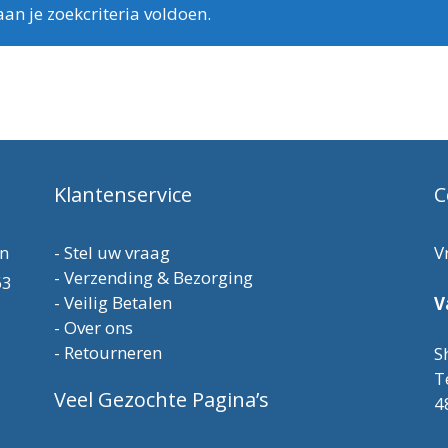
n je zoekcriteria voldoen.
Klantenservice
C
en
-
Stel uw vraag
V
-
Verzending & Bezorging
63
-
Veilig Betalen
V
-
Over ons
-
Retourneren
S
T
Veel Gezochte Pagina’s
4