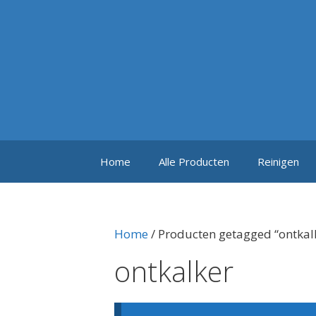
Ga
naar
de
inhoud
Home
Alle Producten
Reinigen
Home
/ Producten getagged “ontkal
ontkalker