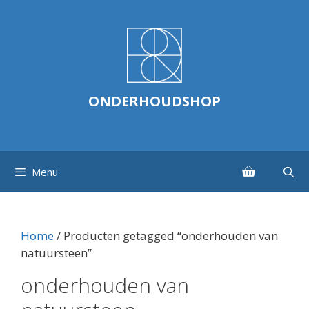
Ga
naar
de
inhoud
ONDERHOUDSHOP
Menu
Home
/ Producten getagged “onderhouden van
natuursteen”
onderhouden van