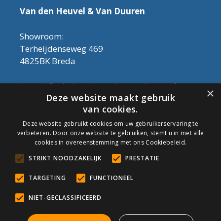
Van den Heuvel & Van Duuren
Showroom:
Terheijdenseweg 469
4825BK Breda
Let op! Onderhoudsproducten zijn nu af te
×
Deze website maakt gebruik
halen in de showroom. Er kan alleen met
van cookies.
contant geld betaald worden, dus geen pin.
Deze website gebruikt cookies om uw gebruikerservaring te
verbeteren. Door onze website te gebruiken, stemt u in met alle
Tel: 076-3030554
cookies in overeenstemming met ons Cookiebeleid.
Email: info@onderhoudshop.nl
STRIKT NOODZAKELIJK
PRESTATIE
KVK: 59667419
Algemene Voorwaarden
TARGETING
FUNCTIONEEL
Copyright © 2019 Onderhoud Shop
NIET-GECLASSIFICEERD