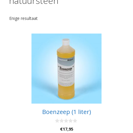
natuursteen
Enige resultaat
Boenzeep (1 liter)
0
€
17,95
v