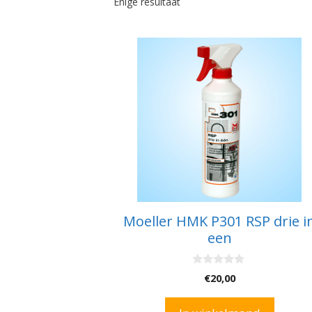
Enige resultaat
Moeller HMK P301 RSP drie i
een
0
€
20,00
v
a
n