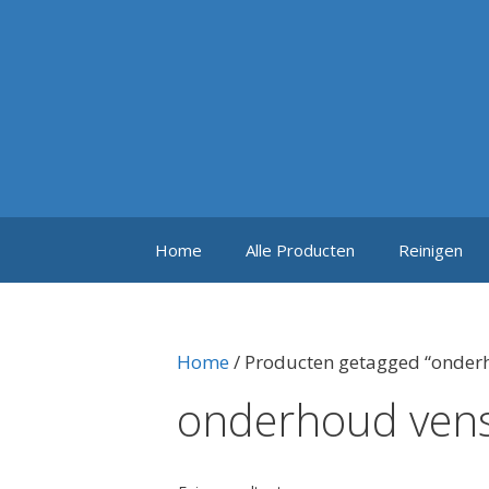
Ga
naar
de
inhoud
Home
Alle Producten
Reinigen
Home
/ Producten getagged “onder
onderhoud ven