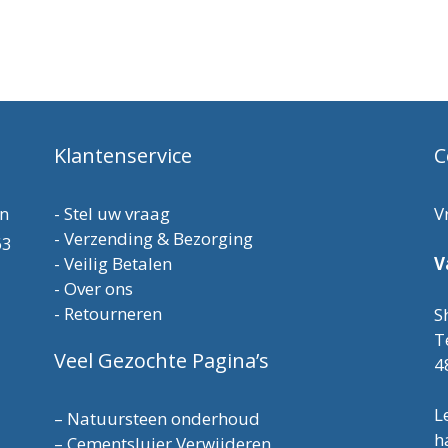
Klantenservice
C
en
-
Stel uw vraag
V
-
Verzending & Bezorging
63
-
Veilig Betalen
V
-
Over ons
-
Retourneren
S
T
Veel Gezochte Pagina’s
4
L
–
Natuursteen onderhoud
h
–
Cementsluier Verwijderen