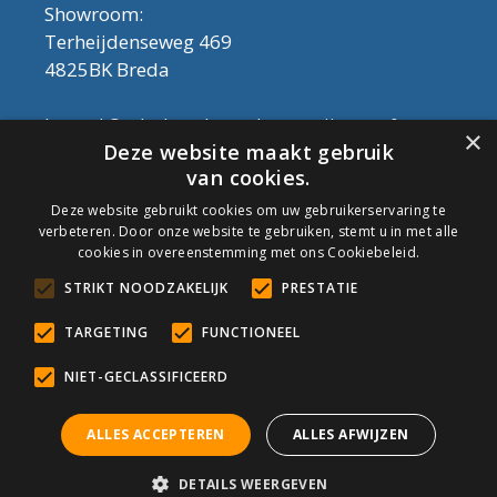
Showroom:
Terheijdenseweg 469
4825BK Breda
Let op! Onderhoudsproducten zijn nu af te
×
Deze website maakt gebruik
halen in de showroom. Er kan alleen met
van cookies.
contant geld betaald worden, dus geen pin.
Deze website gebruikt cookies om uw gebruikerservaring te
verbeteren. Door onze website te gebruiken, stemt u in met alle
Tel: 076-3030554
cookies in overeenstemming met ons Cookiebeleid.
Email: info@onderhoudshop.nl
STRIKT NOODZAKELIJK
PRESTATIE
KVK: 59667419
Algemene Voorwaarden
TARGETING
FUNCTIONEEL
Copyright © 2019 Onderhoud Shop
NIET-GECLASSIFICEERD
ALLES ACCEPTEREN
ALLES AFWIJZEN
© Onderhoudshop.nl - Onderdeel van: Van den Heuvel & Van
DETAILS WEERGEVEN
Duuren