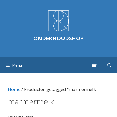
Ga
naar
de
inhoud
ONDERHOUDSHOP
Menu
Home
/ Producten getagged “marmermelk”
marmermelk