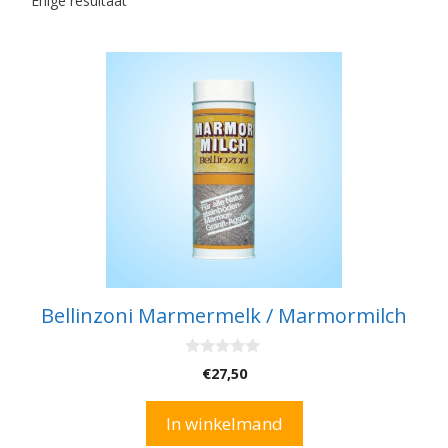
Enige resultaat
Bellinzoni Marmermelk / Marmormilch
0
€
27,50
v
a
n
In winkelmand
5