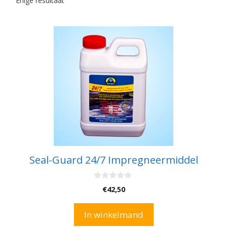
Enige resultaat
Seal-Guard 24/7 Impregneermiddel
0
€
42,50
v
a
n
In winkelmand
5