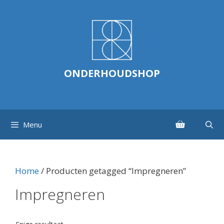
Ga
naar
de
inhoud
ONDERHOUDSHOP
Menu
Home
/ Producten getagged “Impregneren”
Impregneren