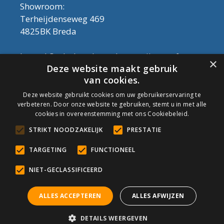
Showroom:
Terheijdenseweg 469
4825BK Breda
Let op! Onderhoudsproducten zijn nu af te
×
Deze website maakt gebruik
halen in de showroom. Er kan alleen met
van cookies.
contant geld betaald worden, dus geen pin.
Deze website gebruikt cookies om uw gebruikerservaring te
verbeteren. Door onze website te gebruiken, stemt u in met alle
Tel: 076-3030554
cookies in overeenstemming met ons Cookiebeleid.
Email: info@onderhoudshop.nl
STRIKT NOODZAKELIJK
PRESTATIE
KVK: 59667419
Algemene Voorwaarden
TARGETING
FUNCTIONEEL
Copyright © 2019 Onderhoud Shop
NIET-GECLASSIFICEERD
ALLES ACCEPTEREN
ALLES AFWIJZEN
© Onderhoudshop.nl - Onderdeel van: Van den Heuvel & Van
DETAILS WEERGEVEN
Duuren