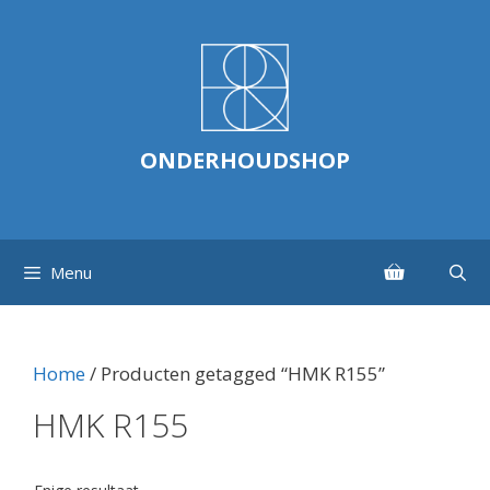
Ga
naar
de
inhoud
ONDERHOUDSHOP
Menu
Home
/ Producten getagged “HMK R155”
HMK R155