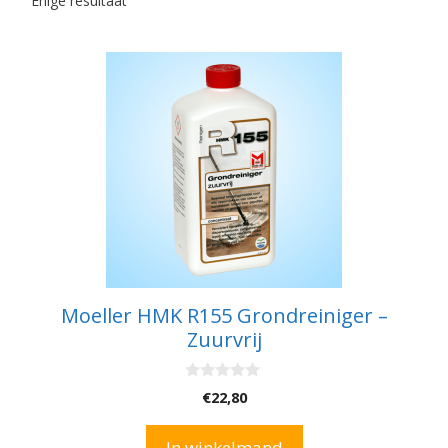
Enige resultaat
Moeller HMK R155 Grondreiniger –
Zuurvrij
0
€
22,80
v
a
n
In winkelmand
5