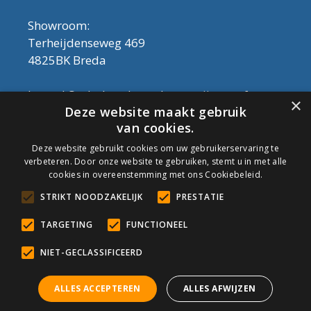
Showroom:
Terheijdenseweg 469
4825BK Breda
Let op! Onderhoudsproducten zijn nu af te
×
Deze website maakt gebruik
halen in de showroom. Er kan alleen met
van cookies.
contant geld betaald worden, dus geen pin.
Deze website gebruikt cookies om uw gebruikerservaring te
verbeteren. Door onze website te gebruiken, stemt u in met alle
Tel: 076-3030554
cookies in overeenstemming met ons Cookiebeleid.
Email: info@onderhoudshop.nl
STRIKT NOODZAKELIJK
PRESTATIE
KVK: 59667419
Algemene Voorwaarden
TARGETING
FUNCTIONEEL
Copyright © 2019 Onderhoud Shop
NIET-GECLASSIFICEERD
ALLES ACCEPTEREN
ALLES AFWIJZEN
© Onderhoudshop.nl - Onderdeel van: Van den Heuvel & Van