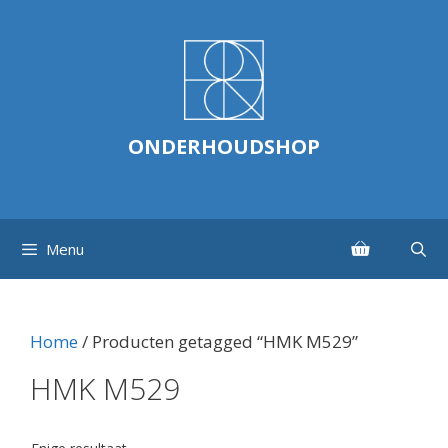
Ga
naar
de
inhoud
ONDERHOUDSHOP
Menu
Home
/ Producten getagged “HMK M529”
HMK M529