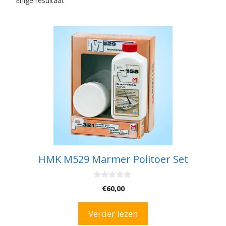
Enige resultaat
HMK M529 Marmer Politoer Set
0
€
60,00
v
a
n
Verder lezen
5