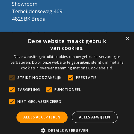
Showroom:
Terheijdenseweg 469
4825BK Breda
Let op! Onderhoudsproducten zijn nu af te
×
Deze website maakt gebruik
halen in de showroom. Er kan alleen met
van cookies.
contant geld betaald worden, dus geen pin.
Deze website gebruikt cookies om uw gebruikerservaring te
verbeteren. Door onze website te gebruiken, stemt u in met alle
Tel: 076-3030554
cookies in overeenstemming met ons Cookiebeleid.
Email: info@onderhoudshop.nl
STRIKT NOODZAKELIJK
PRESTATIE
KVK: 59667419
Algemene Voorwaarden
TARGETING
FUNCTIONEEL
Copyright © 2019 Onderhoud Shop
NIET-GECLASSIFICEERD
ALLES ACCEPTEREN
ALLES AFWIJZEN
© Onderhoudshop.nl - Onderdeel van: Van den Heuvel & Van
DETAILS WEERGEVEN
Duuren