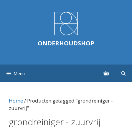
Ga
naar
de
inhoud
ONDERHOUDSHOP
Menu
Home
/ Producten getagged “grondreiniger -
zuurvrij”
grondreiniger - zuurvrij