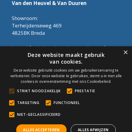
Van den Heuvel & Van Duuren
Showroom:
Terheijdenseweg 469
4825BK Breda
Let op! Onderhoudsproducten zijn nu af te
×
Deze website maakt gebruik
halen in de showroom. Er kan alleen met
van cookies.
contant geld betaald worden, dus geen pin.
Deze website gebruikt cookies om uw gebruikerservaring te
verbeteren. Door onze website te gebruiken, stemt u in met alle
Tel: 076-3030554
cookies in overeenstemming met ons Cookiebeleid.
Email: info@onderhoudshop.nl
STRIKT NOODZAKELIJK
PRESTATIE
KVK: 59667419
Algemene Voorwaarden
TARGETING
FUNCTIONEEL
Copyright © 2019 Onderhoud Shop
NIET-GECLASSIFICEERD
ALLES ACCEPTEREN
ALLES AFWIJZEN