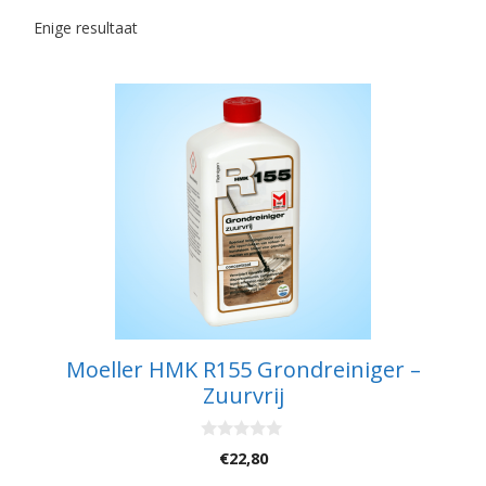
Enige resultaat
Moeller HMK R155 Grondreiniger –
Zuurvrij
0
€
22,80
v
a