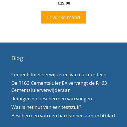
0
€
25,00
v
a
n
In winkelmand
5
Blog
Cementsluier verwijderen van natuursteen
De R183 Cementsluier EX vervangt de R163
Cementsluierverwijderaar
Reinigen en beschermen van voegen
Wat is het nut van een teststuk?
Beschermen van een hardstenen aanrechtblad