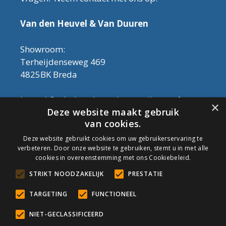
Van den Heuvel & Van Duuren
Showroom:
Terheijdenseweg 469
4825BK Breda
Let op! Onderhoudsproducten zijn nu af te
×
Deze website maakt gebruik
halen in de showroom. Er kan alleen met
van cookies.
contant geld betaald worden, dus geen pin.
Deze website gebruikt cookies om uw gebruikerservaring te
verbeteren. Door onze website te gebruiken, stemt u in met alle
Tel: 076-3030554
cookies in overeenstemming met ons Cookiebeleid.
Email: info@onderhoudshop.nl
STRIKT NOODZAKELIJK
PRESTATIE
KVK: 59667419
Algemene Voorwaarden
TARGETING
FUNCTIONEEL
Copyright © 2019 Onderhoud Shop
NIET-GECLASSIFICEERD