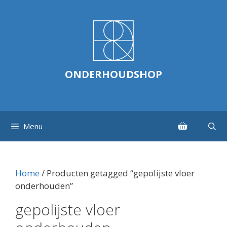
Ga
naar
de
inhoud
ONDERHOUDSHOP
Menu
Home
/ Producten getagged “gepolijste vloer
onderhouden”
gepolijste vloer