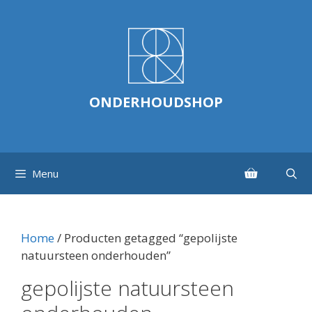
Ga
naar
de
inhoud
ONDERHOUDSHOP
Menu
Home
/ Producten getagged “gepolijste
natuursteen onderhouden”
gepolijste natuursteen