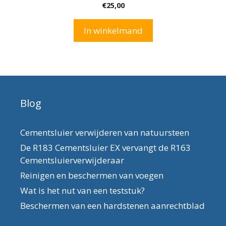
0
€
25,00
v
a
n
In winkelmand
5
Blog
Cementsluier verwijderen van natuursteen
De R183 Cementsluier EX vervangt de R163
Cementsluierverwijderaar
Reinigen en beschermen van voegen
Wat is het nut van een teststuk?
Beschermen van een hardstenen aanrechtblad