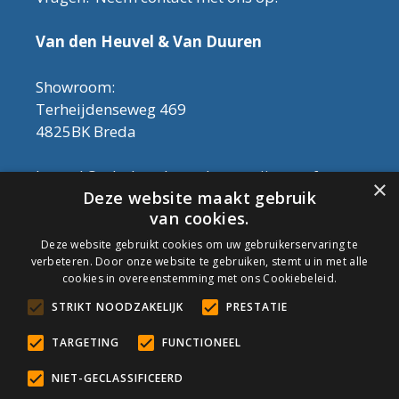
Van den Heuvel & Van Duuren
Showroom:
Terheijdenseweg 469
4825BK Breda
Let op! Onderhoudsproducten zijn nu af te
×
Deze website maakt gebruik
halen in de showroom. Er kan alleen met
van cookies.
contant geld betaald worden, dus geen pin.
Deze website gebruikt cookies om uw gebruikerservaring te
verbeteren. Door onze website te gebruiken, stemt u in met alle
Tel: 076-3030554
cookies in overeenstemming met ons Cookiebeleid.
Email: info@onderhoudshop.nl
STRIKT NOODZAKELIJK
PRESTATIE
KVK: 59667419
Algemene Voorwaarden
TARGETING
FUNCTIONEEL
Copyright © 2019 Onderhoud Shop
NIET-GECLASSIFICEERD