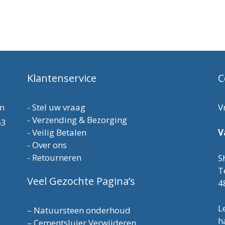
Klantenservice
C
en
-
Stel uw vraag
V
-
Verzending & Bezorging
63
-
Veilig Betalen
V
-
Over ons
-
Retourneren
S
T
Veel Gezochte Pagina’s
4
L
–
Natuursteen onderhoud
h
–
Cementsluier Verwijderen