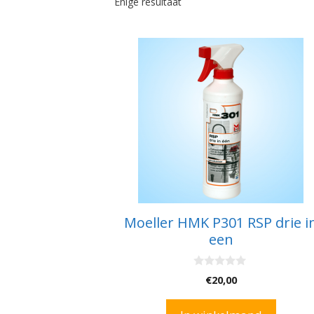
Enige resultaat
Moeller HMK P301 RSP drie i
een
0
€
20,00
v
a
n