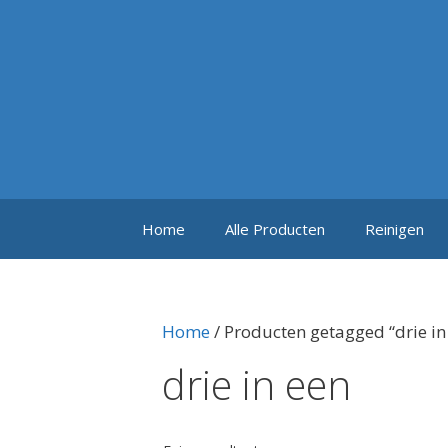
Ga
naar
de
inhoud
Home
Alle Producten
Reinigen
Home
/ Producten getagged “drie in
drie in een