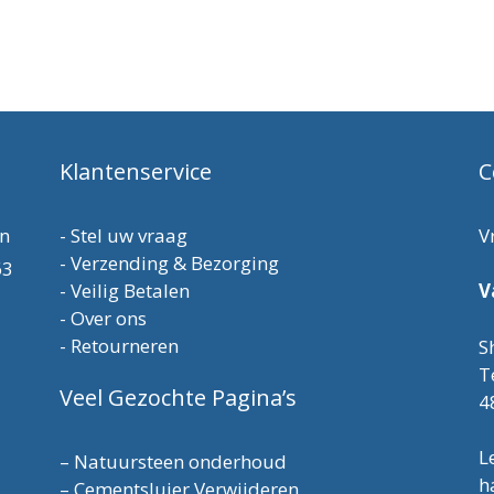
Klantenservice
C
en
-
Stel uw vraag
V
-
Verzending & Bezorging
63
-
Veilig Betalen
V
-
Over ons
-
Retourneren
S
T
Veel Gezochte Pagina’s
4
L
–
Natuursteen onderhoud
h
–
Cementsluier Verwijderen