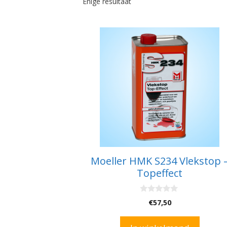
Enige resultaat
Moeller HMK S234 Vlekstop 
Topeffect
0
€
57,50
v
a
n