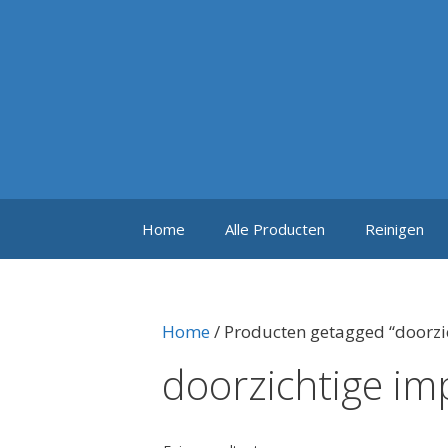
Ga
naar
de
inhoud
Home
Alle Producten
Reinigen
Home
/ Producten getagged “doorzi
doorzichtige i