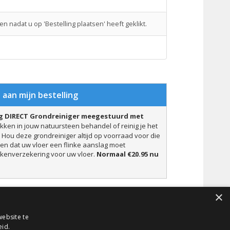
 nadat u op 'Bestelling plaatsen' heeft geklikt.
 aan mijn bestelling
jg DIRECT Grondreiniger meegestuurd met
ekken in jouw natuursteen behandel of reinig je het
 Hou deze grondreiniger altijd op voorraad voor die
 dat uw vloer een flinke aanslag moet
kkenverzekering voor uw vloer.
Normaal €20.95 nu
×
ng plaatsen
ebsite te
eid.