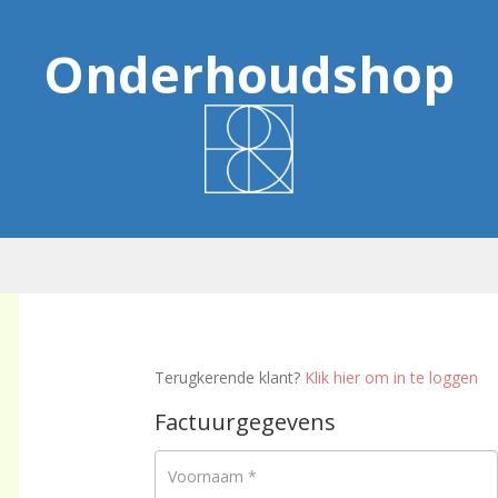
Onderhoudshop
Terugkerende klant?
Klik hier om in te loggen
Factuurgegevens
Voornaam
*