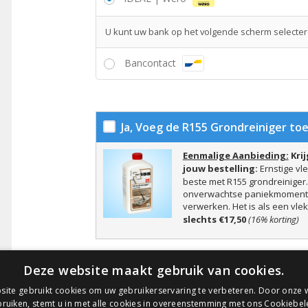
U kunt uw bank op het volgende scherm selecteren
Bancontact
Ja, Voeg de R155 Grondreiniger toe
Eenmalige Aanbieding:
Kri
jouw bestelling:
Ernstige vl
beste met R155 grondreiniger.
onverwachtse paniekmomenten
verwerken. Het is als een vle
slechts €17,50
(16% korting)
Deze website maakt gebruik van cookies.
Bestelli
ite gebruikt cookies om uw gebruikerservaring te verbeteren. Door onze w
ruiken, stemt u in met alle cookies in overeenstemming met ons Cookiebel